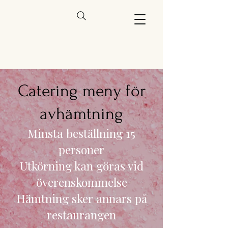
Catering meny för
avhämtning
Minsta beställning 15
personer
Utkörning kan göras vid
överenskommelse
Hämtning sker annars på
restaurangen