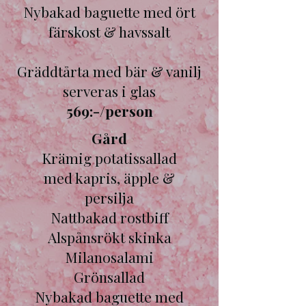
Nybakad baguette med ört
färskost & havssalt
Gräddtårta med bär & vanilj
serveras i glas
569:-/person
Gård
Krämig potatissallad
med kapris, äpple &
persilja
Nattbakad rostbiff
Alspånsrökt skinka
Milanosalami
Grönsallad
Nybakad baguette med