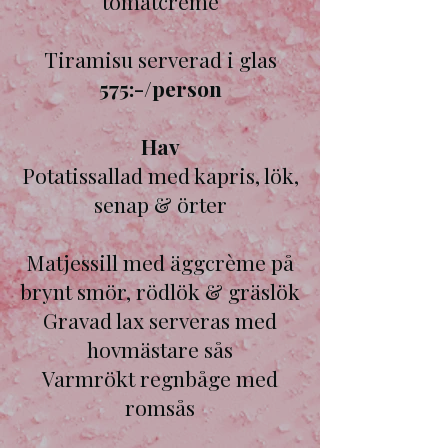
tomatcrème
Tiramisu serverad i glas
575:-/person
Hav
Potatissallad med kapris, lök,
senap & örter
Matjessill med äggcrème på
brynt smör, rödlök & gräslök
Gravad lax serveras med
hovmästare sås
Varmrökt regnbåge med
romsås