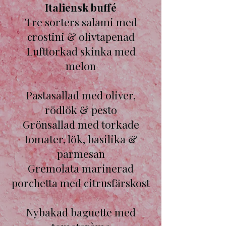
Italiensk buffé
Tre sorters salami med
crostini & olivtapenad
Lufttorkad skinka med
melon
Pastasallad med oliver,
rödlök & pesto
Grönsallad med torkade
tomater, lök, basilika &
parmesan
Gremolata marinerad
porchetta med citrusfärskost
Nybakad baguette med